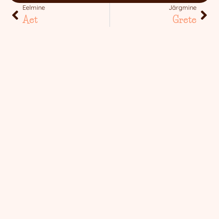
Eelmine
Järgmine
Aet
Grete
Hanna Grete Rebane — Kõik
Veebidisain ja -
õigused kaitstud © 2026
arendus: Skald